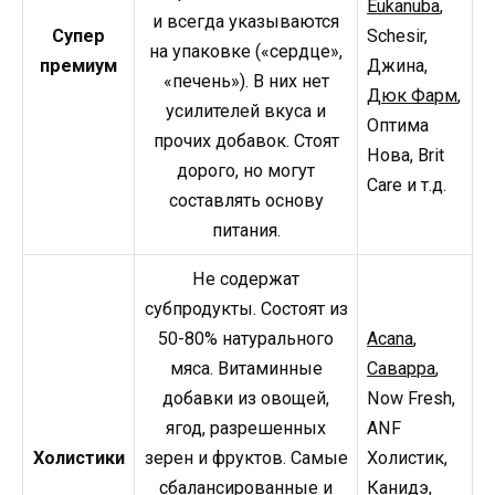
Eukanuba
,
и всегда указываются
Супер
Schesir,
на упаковке («сердце»,
премиум
Джина,
«печень»). В них нет
Дюк Фарм
,
усилителей вкуса и
Оптима
прочих добавок. Стоят
Нова, Brit
дорого, но могут
Care и т.д.
составлять основу
питания.
Не содержат
субпродукты. Состоят из
50-80% натурального
Acana
,
мяса. Витаминные
Саварра
,
добавки из овощей,
Now Fresh,
ягод, разрешенных
ANF
Холистики
зерен и фруктов. Самые
Холистик,
сбалансированные и
Канидэ,