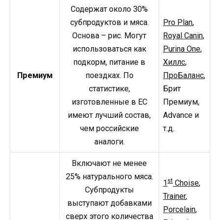
Содержат около 30%
субпродуктов и мяса.
Pro Plan
,
Основа – рис. Могут
Royal Canin
,
использоваться как
Purina One
,
подкорм, питание в
Хиллс
,
Премиум
поездках. По
ПроБаланс
,
статистике,
Брит
изготовленные в ЕС
Премиум,
имеют лучший состав,
Advance и
чем российские
т.д.
аналоги.
Включают не менее
25% натурального мяса.
st
1
Choise
,
Субпродукты
Trainer
,
выступают добавками
Porcelain
,
сверх этого количества