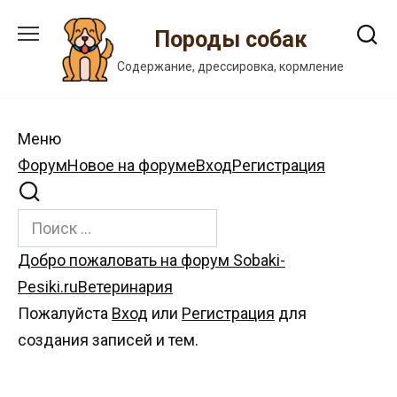
Перейти
к
Породы собак
содержанию
Содержание, дрессировка, кормление
Меню
Навигация
Форум
Новое на форуме
Вход
Регистрация
Форума
Форум
Добро пожаловать на форум Sobaki-
breadcrumbs
Pesiki.ru
Ветеринария
-
Пожалуйста
Вход
или
Регистрация
для
Вы
создания записей и тем.
здесь: