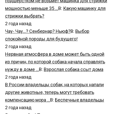
подшёрстком не возьмёт машинка для стрижки
мощностью меньше 35 …
В:
Какую машинку для
стрижки выбрать?
2 года назад
Чау- Чау...? Сенбернар? Ньюф?
В:
Выбор
спокойной породы для будущего!
2 года назад
Нервная атмосфера в доме может быть одной
из причин, по которой собака начала справлять
нужду в доме …
В:
Взрослая собака ссыт дома
2 года назад
В России владельцы собак, на которых напали
другие животные, теперь могут требовать
компенсацию мора …
В:
Беспечные владельцы
2 года назад