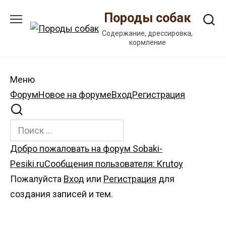
Перейти
Породы собак
к
содержанию
Содержание, дрессировка,
кормление
Меню
Навигация
Форум
Новое на форуме
Вход
Регистрация
Форума
Форум
Добро пожаловать на форум Sobaki-
breadcrumbs
Pesiki.ru
Сообщения пользователя: Krutoy
-
Пожалуйста
Вход
или
Регистрация
для
Вы
создания записей и тем.
здесь: