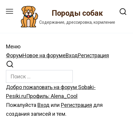
Перейти
к
Породы собак
содержанию
Содержание, дрессировка, кормление
Меню
Навигация
Форум
Новое на форуме
Вход
Регистрация
Форума
Форум
Добро пожаловать на форум Sobaki-
breadcrumbs
Pesiki.ru
Профиль: Alena_Cool
-
Пожалуйста
Вход
или
Регистрация
для
Вы
создания записей и тем.
здесь: