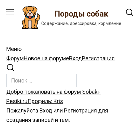
Перейти
к
Породы собак
содержанию
Содержание, дрессировка, кормление
Меню
Навигация
Форум
Новое на форуме
Вход
Регистрация
Форума
Форум
Добро пожаловать на форум Sobaki-
breadcrumbs
Pesiki.ru
Профиль: Kris
-
Пожалуйста
Вход
или
Регистрация
для
Вы
создания записей и тем.
здесь: