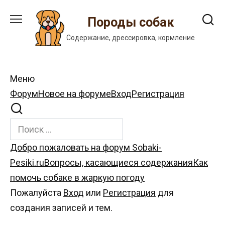
Перейти
к
Породы собак
содержанию
Содержание, дрессировка, кормление
Меню
Навигация
Форум
Новое на форуме
Вход
Регистрация
Форума
Форум
Добро пожаловать на форум Sobaki-
breadcrumbs
Pesiki.ru
Вопросы, касающиеся содержания
Как
-
помочь собаке в жаркую погоду
Вы
Пожалуйста
Вход
или
Регистрация
для
здесь:
создания записей и тем.