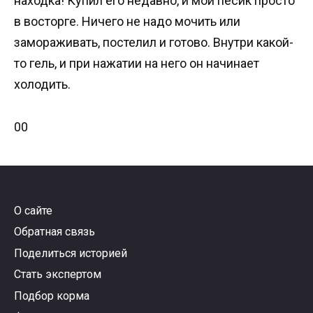
находка! Купил его недавно, и мой песик просто
в восторге. Ничего не надо мочить или
замораживать, постелил и готово. Внутри какой-
то гель, и при нажатии на него он начинает
холодить.
Голосуйте
Голосуйте
0
0
-
-
палец
палец
вниз.
вверх.
О сайте
Обратная связь
Поделиться историей
Стать экспертом
Подбор корма