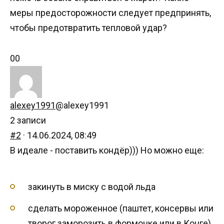
меры предосторожности следует предпринять,
чтобы предотвратить тепловой удар?
Голосуйте
Голосуйте
0
0
-
-
палец
палец
вниз.
вверх.
alexey1991
@alexey1991
2 записи
#2
· 14.06.2024, 08:49
В идеале - поставить кондёр))) Но можно еще:
закинуть в миску с водой льда
сделать мороженное (паштет, консервы или
творог заморозить в формочке или в Конге)