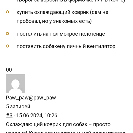
купить охлаждающий коврик (сам не
пробовал, но у знакомых есть)
постелить на пол мокрое полотенце
поставить собакену личный вентилятор
Голосуйте
Голосуйте
0
0
-
-
палец
палец
вниз.
вверх.
Paw_paw
@paw_paw
5 записей
#3
· 15.06.2024, 10:26
Охлаждающий коврик для собак – просто