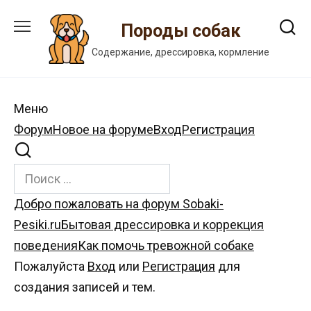
Перейти
к
Породы собак
содержанию
Содержание, дрессировка, кормление
Меню
Навигация
Форум
Новое на форуме
Вход
Регистрация
Форума
Форум
Добро пожаловать на форум Sobaki-
breadcrumbs
Pesiki.ru
Бытовая дрессировка и коррекция
-
поведения
Как помочь тревожной собаке
Вы
Пожалуйста
Вход
или
Регистрация
для
здесь:
создания записей и тем.