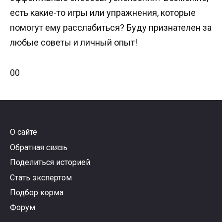
есть какие-то игры или упражнения, которые
помогут ему расслабиться? Буду признателен за
любые советы и личный опыт!
Голосуйте
Голосуйте
0
0
-
-
палец
палец
вниз.
вверх.
О сайте
Обратная связь
Поделиться историей
Стать экспертом
Подбор корма
Форум