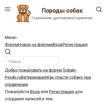
Перейти
к
Породы собак
содержанию
Содержание, дрессировка, кормление
Меню
Навигация
Форум
Новое на форуме
Вход
Регистрация
Форума
Форум
Добро пожаловать на форум Sobaki-
breadcrumbs
Pesiki.ru
Ветеринария
Как спасти собаку при
-
отравлении
Вы
Пожалуйста
Вход
или
Регистрация
для
здесь:
создания записей и тем.