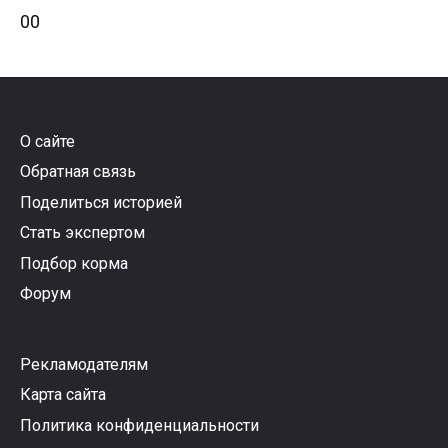
Голосуйте
Голосуйте
0
0
-
-
палец
палец
вниз.
вверх.
О сайте
Обратная связь
Поделиться историей
Стать экспертом
Подбор корма
Форум
Рекламодателям
Карта сайта
Политика конфиденциальности