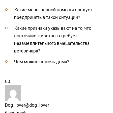
Какие меры первой помощи следует
предпринять в такой ситуации?
Какие признаки указывают на то, что
состояние животного требует
незамедлительного вмешательства
ветеринара?
Чем можно помочь дома?
Голосуйте
Голосуйте
0
0
-
-
палец
палец
вниз.
вверх.
Dog_lover
@dog_lover
6 записей