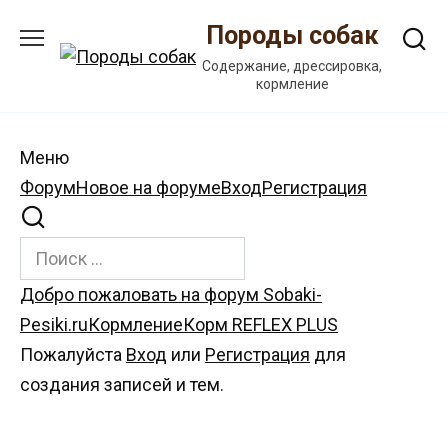
Перейти
Породы собак
к
содержанию
Содержание, дрессировка,
кормление
Меню
Навигация
Форум
Новое на форуме
Вход
Регистрация
Форума
Форум
Добро пожаловать на форум Sobaki-
breadcrumbs
Pesiki.ru
Кормление
Корм REFLEX PLUS
-
Пожалуйста
Вход
или
Регистрация
для
Вы
создания записей и тем.
здесь: