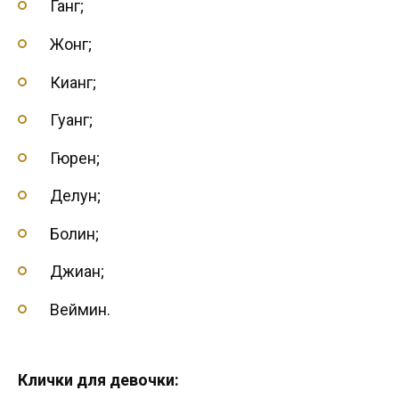
Ганг;
Жонг;
Кианг;
Гуанг;
Гюрен;
Делун;
Болин;
Джиан;
Веймин.
Клички для девочки: