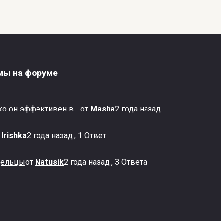
Порода собаки,
которая снималась в
сериале «Пять минут
тишины»
1
6.7к.
мы на форуме
ко он эффективен в …
от
Masha
2 года назад
Собака породы акита-
т
Irishka
2 года назад , 1 Ответ
ину, которая
снималась в «Хатико»
дельцы
от
Natusik
2 года назад , 3 Ответа
0
167