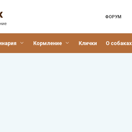
к
ФОРУМ
ение
инария
Кормление
Клички
О собаках
О СОБАКАХ
Как соотнести возра
собаки и человека:
формулы расчета жи