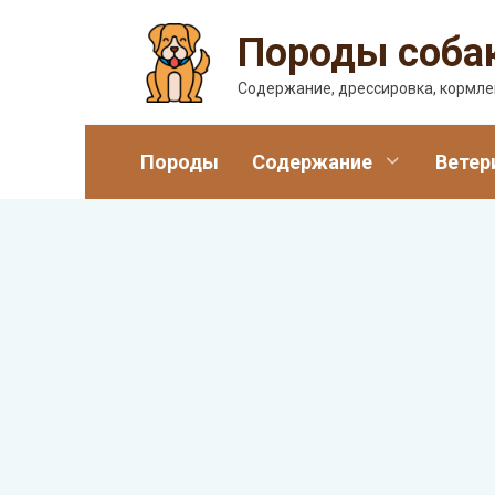
Перейти
Породы соба
к
содержанию
Содержание, дрессировка, кормл
Породы
Содержание
Ветер
БОЛЕЗНИ У СОБАК