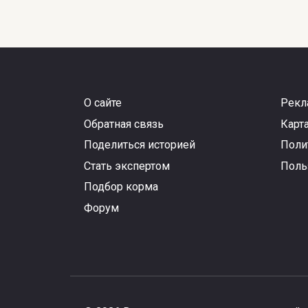
Собаки, которые
снимались в
триллерах «Джон Уик»
и Джон Уик» 2
0
352
О сайте
Рекл
Обратная связь
Карта
Поделиться историей
Поли
Стать экспертом
Поль
Снимаем маски:
Подбор корма
порода собаки из
фильма «Маска» с
Форум
Джимом Керри
0
295