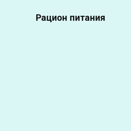
Рацион питания
РАЦИОН ПИТАНИЯ
Р
Какие продукты не
Лайк
должны есть наши
как
собаки
пуш