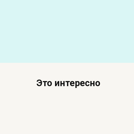
РАЦИОН ПИТАНИЯ
Р
Чем кормить щенка
Чем
лайки – натуральные
кар
продукты или сухой
что
корм
Это интересно