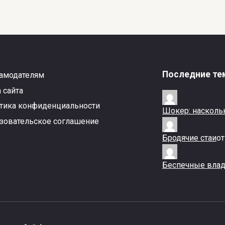
Собака породы
сенбернар из фильма
«Бетховен»
0
210
Последние те
амодателям
 сайта
тика конфиденциальности
Шокер: насколь
зовательское соглашение
Бродячие стаи
о
Беспечные вла