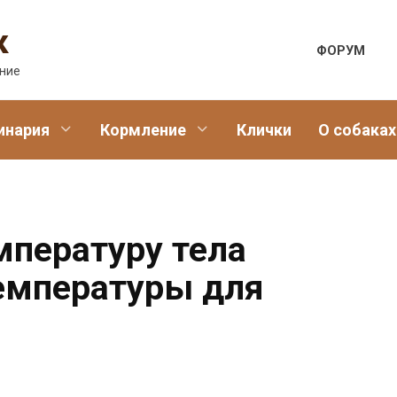
к
ФОРУМ
ение
инария
Кормление
Клички
О собаках
мпературу тела
емпературы для