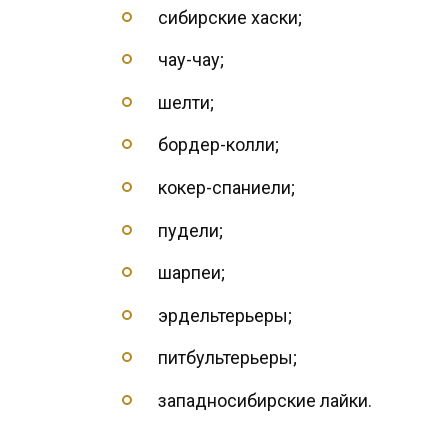
сибирские хаски;
чау-чау;
шелти;
бордер-колли;
кокер-спаниели;
пудели;
шарпеи;
эрдельтерьеры;
питбультерьеры;
западносибирские лайки.