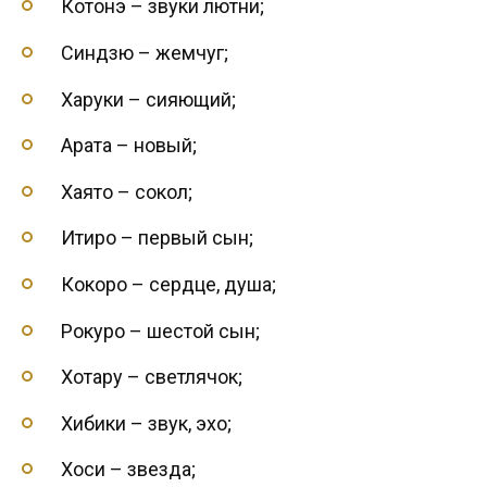
Котонэ – звуки лютни;
Синдзю – жемчуг;
Харуки – сияющий;
Арата – новый;
Хаято – сокол;
Итиро – первый сын;
Кокоро – сердце, душа;
Рокуро – шестой сын;
Хотару – светлячок;
Хибики – звук, эхо;
Хоси – звезда;