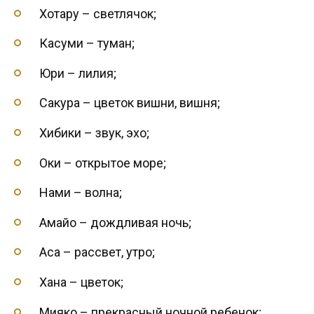
Хотару – светлячок;
Касуми – туман;
Юри – лилия;
Сакура – цветок вишни, вишня;
Хибики – звук, эхо;
Оки – открытое море;
Нами – волна;
Амайо – дождливая ночь;
Аса – рассвет, утро;
Хана – цветок;
Мияко – прекрасный ночной ребенок;