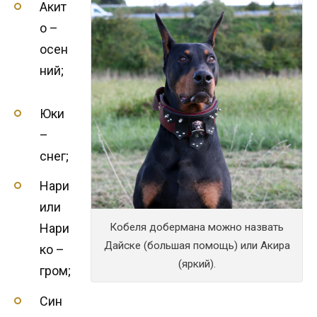
Акит
о –
осен
ний;
Юки
–
снег;
Нари
или
Кобеля добермана можно назвать
Нари
Дайске (большая помощь) или Акира
ко –
(яркий).
гром;
Син