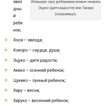
звез
Изящную суку добермана можно назвать
Эцуко (дитя радости) или Такара
дны
(сокровище).
й
ребе
нок;
Хоси – звезда;
Кокоро – сердце, душа;
Эцуко – дитя радости;
Акико – осенний ребенок;
Цукико – лунный ребенок;
Хару – весна;
Харуко – весенний ребенок;