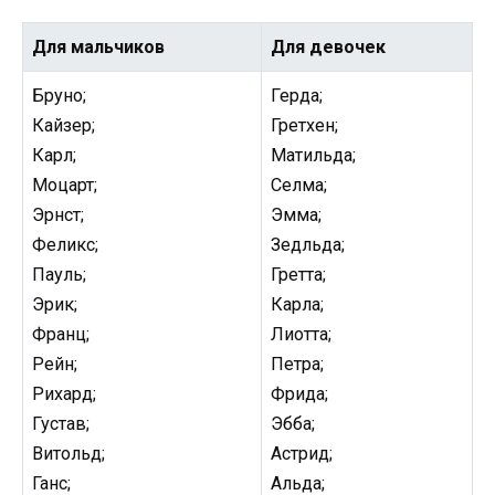
Для мальчиков
Для девочек
Бруно;
Герда;
Кайзер;
Гретхен;
Карл;
Матильда;
Моцарт;
Селма;
Эрнст;
Эмма;
Феликс;
Зедльда;
Пауль;
Гретта;
Эрик;
Карла;
Франц;
Лиотта;
Рейн;
Петра;
Рихард;
Фрида;
Густав;
Эбба;
Витольд;
Астрид;
Ганс;
Альда;