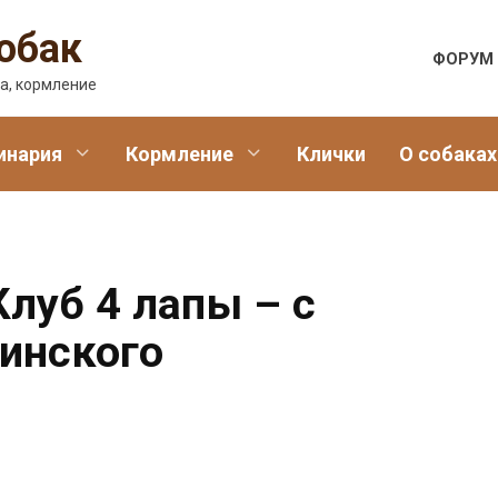
обак
ФОРУМ
а, кормление
инария
Кормление
Клички
О собаках
луб 4 лапы – с
инского