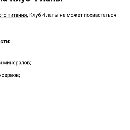
го питания
, Клуб 4 лапы не может похвастаться
сти:
и минералов;
нсервов;