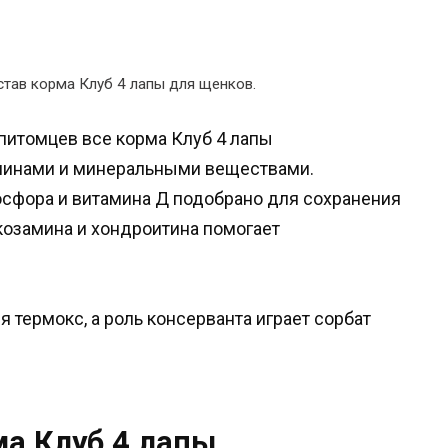
став корма Клуб 4 лапы для щенков.
питомцев все корма Клуб 4 лапы
инами и минеральными веществами.
осфора и витамина Д подобрано для сохранения
козамина и хондроитина помогает
я термокс, а роль консерванта играет сорбат
а Клуб 4 лапы