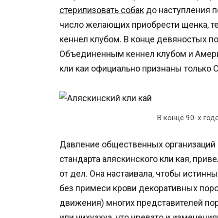
стерилизовать собак
до наступления по
число желающих приобрести щенка, те
кеннел клубом. В конце девяностых п
Объединенным кеннел клубом и Амери
кли каи официально признаны только 
В конце 90-х год
Давление общественных организаций 
стандарта аляскинского кли кая, приве
от дел. Она настаивала, чтобы истинн
без примеси крови декоративных пород
движения) многих представителей по
или чихуахуа, что чревато и изменени