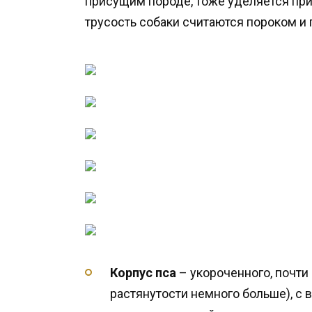
присущим породе, тоже уделяется прис
трусость собаки считаются пороком и
Корпус пса
– укороченного, почти
растянутости немного больше), с 