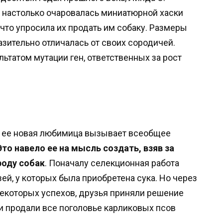
, настолько очаровалась миниатюрной хаски
что упросила их продать им собаку. Размеры
зительно отличалась от своих сородичей.
льтатом мутации ген, ответственных за рост
о ее новая любимица вызывает всеобщее
Это навело ее на мысль создать, взяв за
роду собак
. Поначалу селекционная работа
ей, у которых была приобретена сука. Но через
некоторых успехов, друзья приняли решение
и продали все поголовье карликовых псов