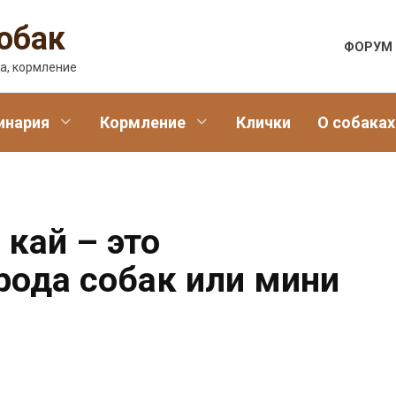
обак
ФОРУМ
а, кормление
инария
Кормление
Клички
О собаках
кай – это
рода собак или мини