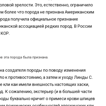
ловой зрелости. Это, естественно, ограничило
м более что порода не признана Американским
орода получила официальное признание
канской ассоциацией редких пород. В России
СКОР.
ов эта порода была признана.
на создателя породы по поводу изменения
ло к противостоянию, а затем и уходу Линды С.
ые кли каи имели внешность настоящих хаски,
. К сожалению, экстерьер (и в большей части
роды буквально кричит о примеси крови шпицев
ями психических особенностей аляскинских кли