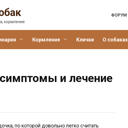
обак
ФОРУМ
а, кормление
инария
Кормление
Клички
О собаках
 симптомы и лечение
очка, по которой довольно легко считать