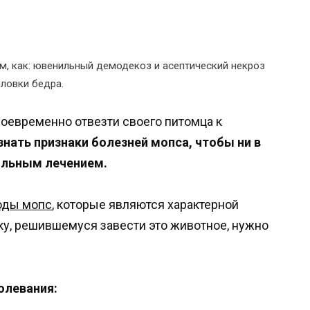
, как: ювенильный демодекоз и асептический некроз
оловки бедра.
воевременно отвезти своего питомца к
знать признаки болезней мопса, чтобы ни в
вильным лечением.
оды мопс
, которые являются характерной
ку, решившемуся завести это животное, нужно
олевания: