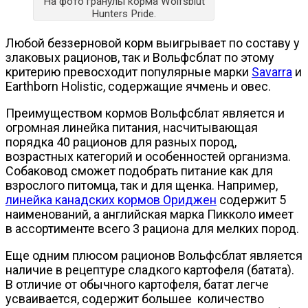
На фото гранулы корма Wolfsblut
Hunters Pride.
Любой беззерновой корм выигрывает по составу у
злаковых рационов, так и Вольфсблат по этому
критерию превосходит популярные марки
Savarra
и
Earthborn Holistic, содержащие ячмень и овес.
Преимуществом кормов Вольфсблат является и
огромная линейка питания, насчитывающая
порядка 40 рационов для разных пород,
возрастных категорий и особенностей организма.
Собаковод сможет подобрать питание как для
взрослого питомца, так и для щенка. Например,
линейка канадских кормов Ориджен
содержит 5
наименований, а английская марка Пикколо имеет
в ассортименте всего 3 рациона для мелких пород.
Еще одним плюсом рационов Вольфсблат является
наличие в рецептуре сладкого картофеля (батата).
В отличие от обычного картофеля, батат легче
усваивается, содержит большее количество