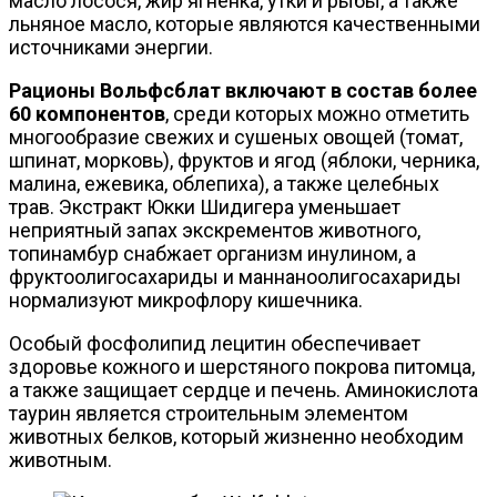
масло лосося, жир ягненка, утки и рыбы, а также
льняное масло, которые являются качественными
источниками энергии.
Рационы Вольфсблат включают в состав более
60 компонентов
, среди которых можно отметить
многообразие свежих и сушеных овощей (томат,
шпинат, морковь), фруктов и ягод (яблоки, черника,
малина, ежевика, облепиха), а также целебных
трав. Экстракт Юкки Шидигера уменьшает
неприятный запах экскрементов животного,
топинамбур снабжает организм инулином, а
фруктоолигосахариды и маннаноолигосахариды
нормализуют микрофлору кишечника.
Особый фосфолипид лецитин обеспечивает
здоровье кожного и шерстяного покрова питомца,
а также защищает сердце и печень. Аминокислота
таурин является строительным элементом
животных белков, который жизненно необходим
животным.