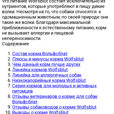
что питание Wolfsblut состоит исключительно из
нутриентов, которые употребляют в пищу дикие
волки. Несмотря на то, что собаки относятся к
одомашненным животным, по своей природе они
такие же волки. Благодаря максимальной
приближенности к естественному питанию, корм
не вызывает аллергии и пищевой
непереносимости.
Содержание
Состав корма Вольфсблат
Плюсы и минусы корма Wolfsblut
Чем данный корм лучше других
Линейка кормов Wolfsblut
Линейка для аллергичных собак
Низкокалорийные корма Wolfsblut
Серия кормов для молодых и активных
питомцев
Отзывы ветеринаров о корме для собак
Вольфсблат
Отзывы собаководов о корме Wolfsblut
Выводы о корме Wolfsblut