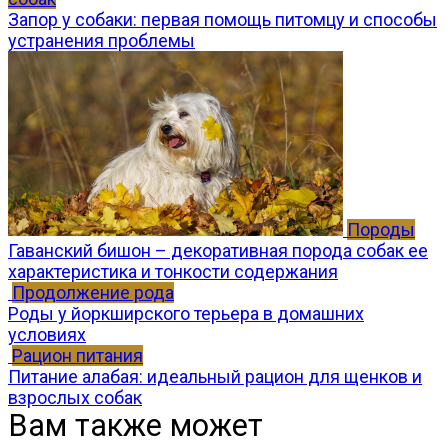
Запор у собаки: первая помощь питомцу и способы
устранения проблемы
Породы
Гаванский бишон – декоративная порода собак ее
характеристика и тонкости содержания
Продолжение рода
Роды у йоркширского терьера в домашних
условиях
Рацион питания
Питание алабая: идеальный рацион для щенков и
взрослых собак
Вам также может