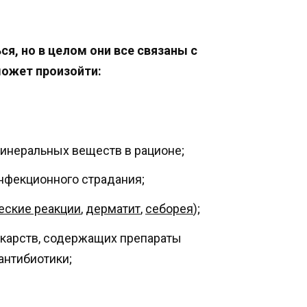
я, но в целом они все связаны с
ожет произойти:
инеральных веществ в рационе;
нфекционного страдания;
еские реакции
,
дерматит
,
себорея
);
екарств, содержащих препараты
антибиотики;