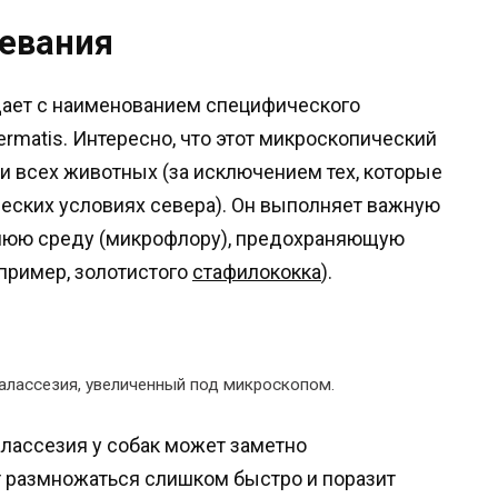
левания
дает с наименованием специфического
rmatis. Интересно, что этот микроскопический
и всех животных (за исключением тех, которые
еских условиях севера). Он выполняет важную
ннюю среду (микрофлору), предохраняющую
апример, золотистого
стафилококка
).
алассезия, увеличенный под микроскопом.
алассезия у собак может заметно
ет размножаться слишком быстро и поразит