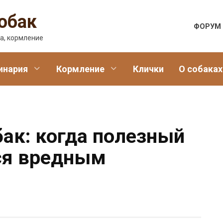
обак
ФОРУМ
а, кормление
инария
Кормление
Клички
О собаках
бак: когда полезный
ся вредным